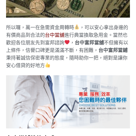
所以囉，萬一在急需資金周轉時
，可以安心拿出身邊的
有價商品到合法的
台中當舖
進行典當換取急用金。當然也
歡迎各位朋友先到富邦諮詢
，
台中富邦當舖
不但擁有以
上條件，信譽口碑更是滿滿不斷，有困難，
台中富邦當鋪
秉持著誠信保密專業的態度，隨時助你一把，絕對是讓你
安心借貸的好地方