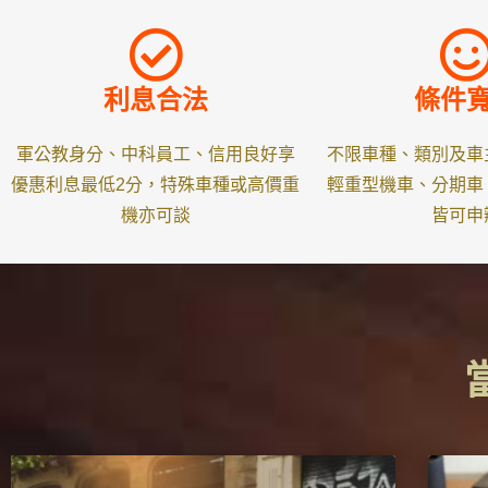
利息合法
條件
軍公教身分、中科員工、信用良好享
不限車種、類別及車
優惠利息最低2分，特殊車種或高價重
輕重型機車、分期車
機亦可談
皆可申