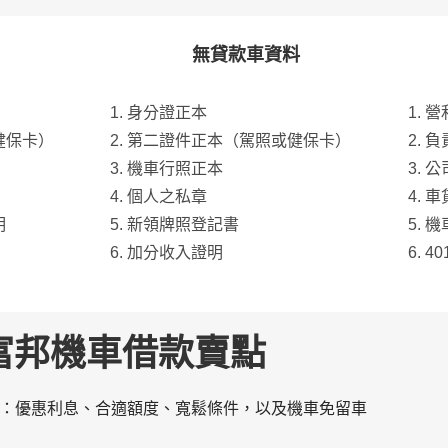
無貸款車資料
身分證正本
營
健保卡）
第二證件正本（駕照或健保卡）
負
機車行照正本
公
個人之私章
車
明
新領牌照登記書
機
加分收入證明
4
富邦機車借款賣點
點：優惠利息、合適額度、寬鬆條件，以及機車免留車