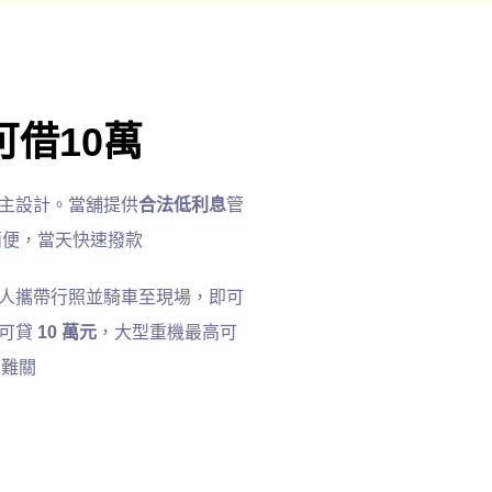
借10萬
主設計。當舖提供
合法低利息
管
續簡便，當天快速撥款
人攜帶行照並騎車至現場，即可
可貸
10 萬元
，大型重機最高可
過難關