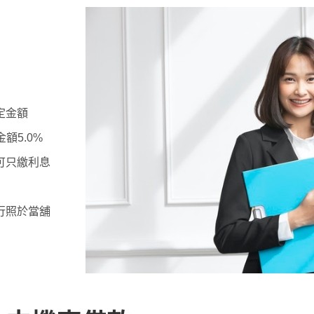
定金額
額5.0%
可只繳利息
行照於當舖