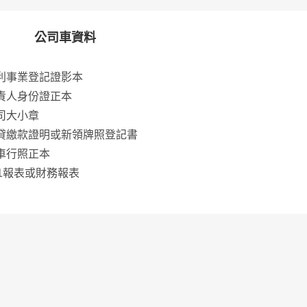
公司車資料
利事業登記證影本
責人身份證正本
司大小章
貸繳款證明或新領牌照登記書
車行照正本
01報表或財務報表