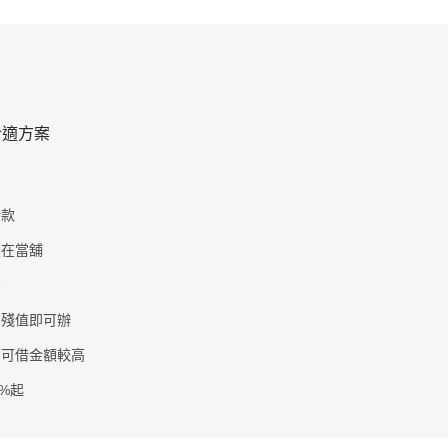
合適方案
借款
置在當舖
法
有殘值即可辦
，可借金額較高
0%起