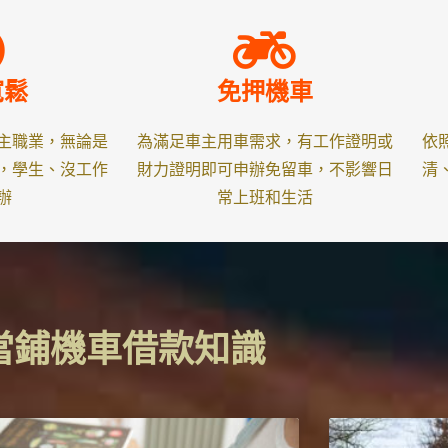
寬鬆
免押機車
主職業，無論是
為滿足車主用車需求，有工作證明或
依
，學生、沒工作
財力證明即可申辦免留車，不影響日
清
辦
常上班和生活
當鋪機車借款知識