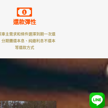
還款彈性
照車主需求和條件選擇到期一次還
、分期攤還本息、純繳利息不還本
等還款方式