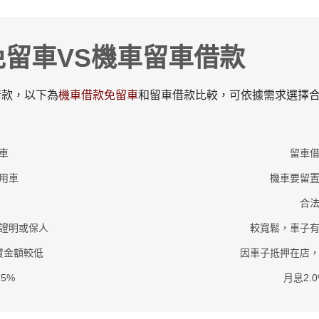
免留車VS機車留車借款
借款，以下為
機車借款免留車
和留車借款比較，可依據需求選擇
車
留車
用車
機車要留
合
證明或保人
較寬鬆，車子
貸金額較低
因車子抵押在店
5%
月息2.