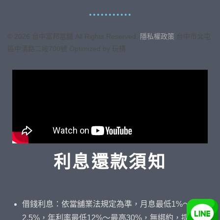
©
2026
台中富邦當舖 All Rights Reserved.
隱私權政策
台中市
北屯
區中清路二段700號
Optimized by 玩構
利息還款須知
借錢利息：依當舖業法規定為準，月息最低1%～最高
2.5%，年利率最低12%～最高30%，無綁約，提前結