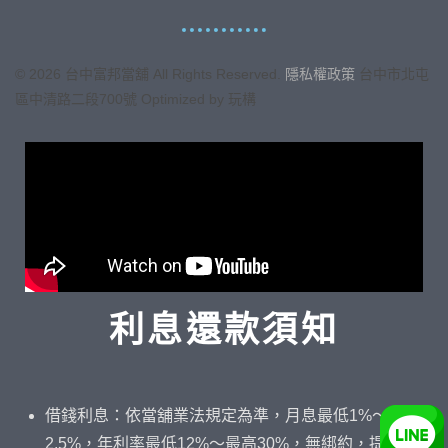
©
2026
台中富邦當舖 All Rights Reserved.
隱私權政策
台中市
北屯
區中清路二段700號
Optimized by 玩構
利息還款須知
借錢利息：依當舖業法規定為準，月息最低1%～最高
2.5%，年利率最低12%～最高30%，無綁約，提前結