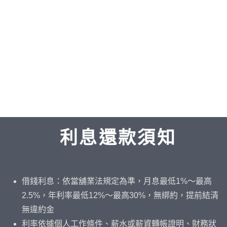
利息還款須知
借錢利息：依當舖業法規定為準，月息最低1%～最高
2.5%，年利率最低12%～最高30%，無綁約，提前結清
無違約金
利率依據個人工作條件、薪水或薪資轉帳證明、財務狀