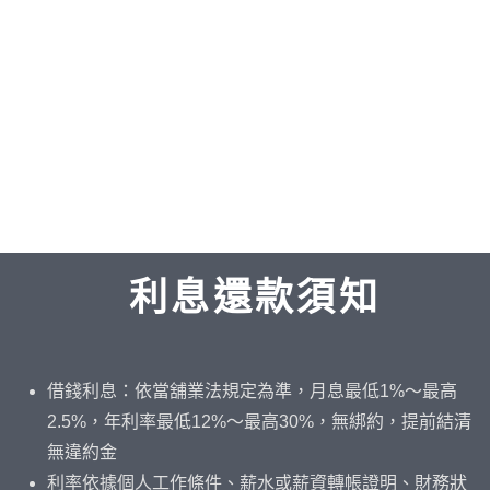
利息還款須知
借錢利息：依當舖業法規定為準，月息最低1%～最高
2.5%，年利率最低12%～最高30%，無綁約，提前結清
無違約金
利率依據個人工作條件、薪水或薪資轉帳證明、財務狀