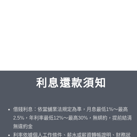
利息還款須知
借錢利息：依當舖業法規定為準，月息最低1%～最高
2.5%，年利率最低12%～最高30%，無綁約，提前結清
無違約金
利率依據個人工作條件、薪水或薪資轉帳證明、財務狀