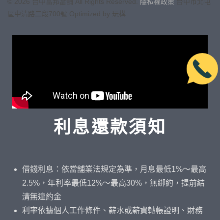
©
2026
台中富邦當舖 All Rights Reserved.
隱私權政策
台中市
北屯
區中清路二段700號
Optimized by 玩構
利息還款須知
借錢利息：依當舖業法規定為準，月息最低1%～最高
2.5%，年利率最低12%～最高30%，無綁約，提前結
清無違約金
利率依據個人工作條件、薪水或薪資轉帳證明、財務