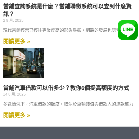
當鋪查詢系統是什麼？當鋪聯徵系統可以查到什麼資
訊？
2 9 月, 2025
現代當鋪經營已經往專業度高的形象靠攏，網路的發展也讓當鋪在資
閱讀更多 »
當舖汽車借款可以借多少？教你6個提高額度的方式
14 8 月, 2025
多數情況下，汽車借款的額度，取決於車輛殘值與借款人的還款能力
閱讀更多 »