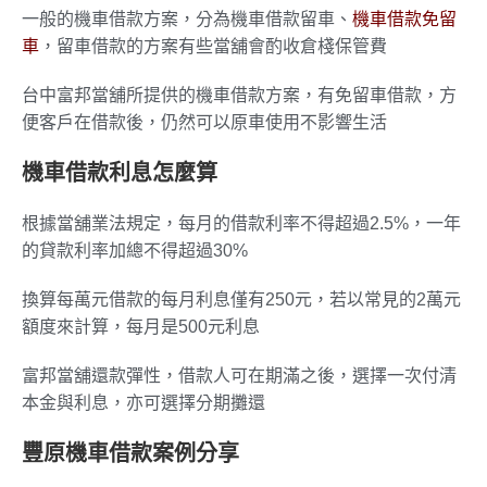
一般的機車借款方案，分為機車借款留車、
機車借款免留
車
，留車借款的方案有些當舖會酌收倉棧保管費
台中富邦當舖所提供的機車借款方案，有免留車借款，方
便客戶在借款後，仍然可以原車使用不影響生活
機車借款利息怎麼算
根據當舖業法規定，每月的借款利率不得超過2.5%，一年
的貸款利率加總不得超過30%
換算每萬元借款的每月利息僅有250元，若以常見的2萬元
額度來計算，每月是500元利息
富邦當舖還款彈性，借款人可在期滿之後，選擇一次付清
本金與利息，亦可選擇分期攤還
豐原機車借款案例分享