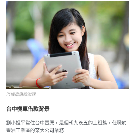
汽機車借款辦理
台中機車借款背景
劉小姐平常住台中豐原，是個朝九晚五的上班族，任職於
豐洲工業區的某大公司業務