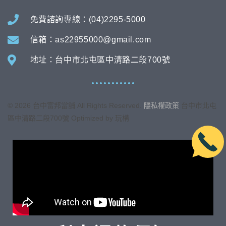
免費諮詢專線：(04)2295-5000
信箱：as22955000@gmail.com
地址：台中市北屯區中清路二段700號
©
2026
台中富邦當舖 All Rights Reserved.
隱私權政策
台中市
北屯
區中清路二段700號
Optimized by 玩構