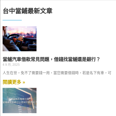
台中當鋪最新文章
當舖汽車借款常見問題，借錢找當舖還是銀行？
4 9 月, 2025
人生在世，免不了需要錢一用，當您需要借錢時，若是名下有車，可
閱讀更多 »